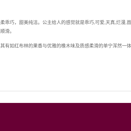
乖巧，甜美纯洁。公主给人的感觉就是乖巧,可爱,天真,烂漫,
的顺滑。
，其有如红布林的果香与优雅的橡木味及质感柔滑的单宁浑然一